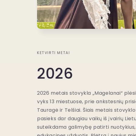
KETVIRTI METAI
2026
2026 metais stovykla „Magelanai“ plėsis
vyks 13 miestuose, prie ankstesnių prisi
Tauragė ir Telšiai. Šiais metais stovyk
pasieks dar daugiau vaikų iš įvairių Liet
suteikdama galimybę patirti nuotykius, 
edukacines užduotis. Plėtra į naujus mi