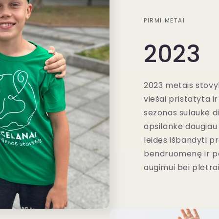
PIRMI METAI
2023
2023 metais stovy
viešai pristatyta i
sezonas sulaukė di
apsilankė daugiau 
leidęs išbandyti p
bendruomenę ir pa
augimui bei plėtrai