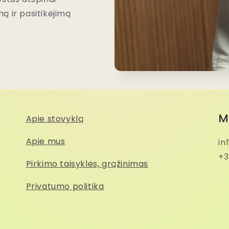
ą ir pasitikėjimą
M
Apie stovyklą
Apie mus
in
+3
Pirkimo taisyklės, grąžinimas
Privatumo politika