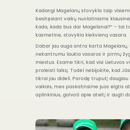
Kadangi Magelanų stovykla taip visiems
besitęsiant vaikų nuolatiniams klausin
kada, kada bus dar Magelanai?” – tai t
kasmetine, stovykla kiekvieną vasara.
Dabar jau auga antra karta Magelanų, 
nekantrumu laukia vasaros ir pirmų žyg
miestus. Esame tikri, kad visi Lietuvos v
praleisti laiką. Todėl nebijokite, kad Jūs
tikrai jau dideli. Parodę truputį daugiau
vaikais, mes paskatinsime juos elgtis at
aplinkinius, galvoti apie ateitį ir augti do