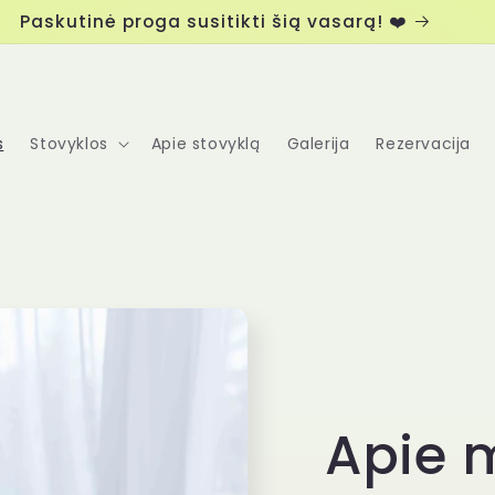
Paskutinė proga susitikti šią vasarą! ❤️
s
Stovyklos
Apie stovyklą
Galerija
Rezervacija
Apie 