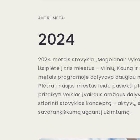
ANTRI METAI
2024
2024 metais stovykla „Magelanai“ vyko 
išsiplėtė į tris miestus – Vilnių, Kauną ir 
metais programoje dalyvavo daugiau ne
Plėtra į naujus miestus leido pasiekti pl
pritaikyti veiklas įvairaus amžiaus dalyv
stiprinti stovyklos konceptą – aktyvų,
savarankiškumą ugdantį užimtumą.