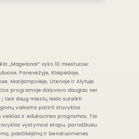
kla „Magelanai“ vyko 10 miestuose:
auliuose, Panevėžyje, Klaipėdoje,
se, Marijampolėje, Utenoje ir Alytuje.
yklos programoje dalyvavo daugiau nei
 į tiek daug miestų leido suteikti
egionų vaikams patirti stovyklos
s veiklas ir edukacines programas. Tai
tovyklos vystymosi etapu, parodžiusiu
imą, pasitikėjimą ir bendruomenės