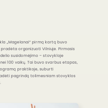
kla „Magelanai“ pirmą kartą buvo
r pradėta organizuoti Vilniuje. Pirmasis
delio susidomėjimo – stovykloje
nei 100 vaikų. Tai buvo svarbus etapas,
rogramą praktikoje, suburti
dėti pagrindą tolimesniam stovyklos
.