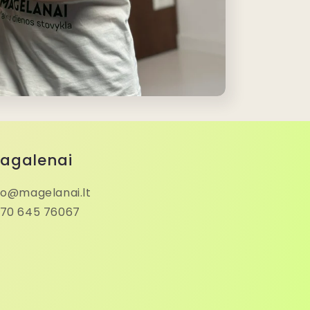
agalenai
fo@magelanai.lt
70 645 76067