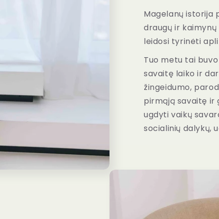
Magelanų istorija 
draugų ir kaimynų v
leidosi tyrinėti apl
Tuo metu tai buvo
savaitę laiko ir dary
žingeidumo, parody
pirmąją savaitę ir
ugdyti vaikų savar
socialinių dalykų,