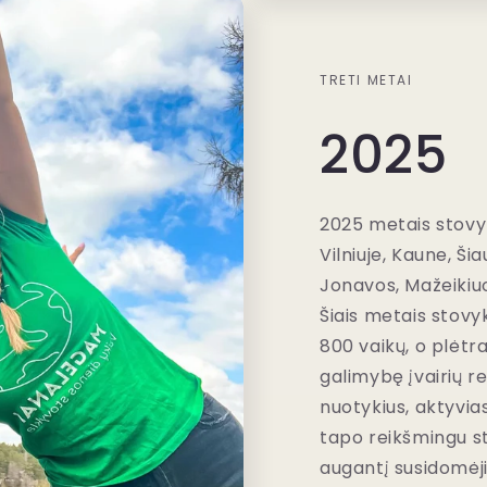
TRETI METAI
2025
2025 metais stovy
Vilniuje, Kaune, Ši
Jonavos, Mažeikiuo
Šiais metais stov
800 vaikų, o plėtra
galimybę įvairių r
nuotykius, aktyvia
tapo reikšmingu s
augantį susidomėj