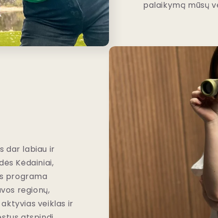
palaikymą mūsų ve
 dar labiau ir
dės Kėdainiai,
los programa
uvos regionų,
aktyvias veiklas ir
estus atspindi