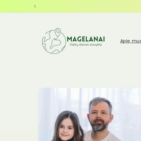
Eiti į
turinį
Apie mu