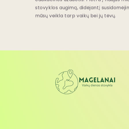
stovyklos augimą, didėjantį susidomėjim
mūsų veikla tarp vaikų bei jų tėvų.