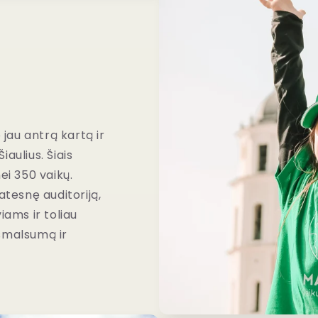
jau antrą kartą ir
Šiaulius. Šiais
i 350 vaikų.
atesnę auditoriją,
iams ir toliau
 smalsumą ir