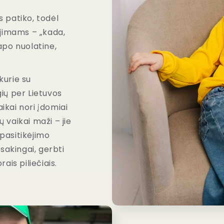
 patiko, todėl
ėjimams – „kada,
apo nuolatine,
kurie su
ių per Lietuvos
aikai nori įdomiai
ų vaikai maži – jie
 pasitikėjimo
sakingai, gerbti
rais piliečiais.