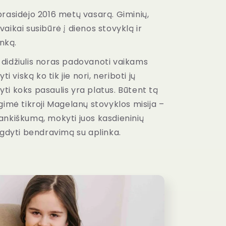
prasidėjo 2016 metų vasarą. Giminių,
aikai susibūrė į dienos stovyklą ir
inką.
 didžiulis noras padovanoti vaikams
ti viską ko tik jie nori, neriboti jų
ti koks pasaulis yra platus. Būtent tą
 gimė tikroji Magelanų stovyklos misija –
ankiškumą, mokyti juos kasdieninių
 ugdyti bendravimą su aplinka.